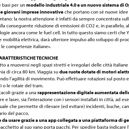
 basi per un
modello industriale 4.0 e un nuovo sistema di O
le giovani imprese innovative
che portano con sé nuove idee 
ntano: la nostra attenzione è infatti da sempre concentrata sul
lla conseguente riduzione di emissioni di CO2 e, in parallelo, al
logie ancora come le fuel cell. In tutto questo siamo certi che 
mobilità elettrica, darà ulteriore impulso allo sviluppo di pro
 le competenze italiane».
CARATTERISTICHE TECNICHE
to a muoversi negli spazi stretti e irregolari delle città italia
ia di circa 80 km. Viaggia su
due ruote dotate di motori elet
ndo l’agilità di movimento. Può effettuare rotazioni sul posto 
 o le rotaie del tram.
stacoli grazie a una
rappresentazione digitale aumentata dell
 e laser, sia l’interazione con i sensori installati in città, ad 
ale che permette di rilevare (ed evitare) incidenti, buche, canti
ario del pacco.
 da usare grazie a una app collegata a una piattaforma di g
 pacchetto al suo vano porta pacchi. Per spedire basta indicare l