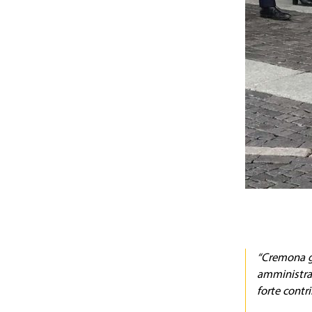
“Cremona gr
amministrat
forte contr