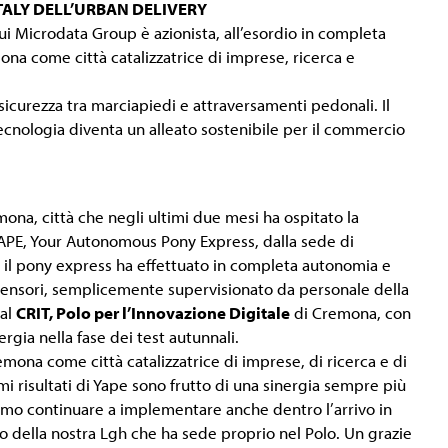
ITALY DELL’URBAN DELIVERY
 cui Microdata Group è azionista, all’esordio in completa
na come città catalizzatrice di imprese, ricerca e
sicurezza tra marciapiedi e attraversamenti pedonali. Il
tecnologia diventa un alleato sostenibile per il commercio
ona, città che negli ultimi due mesi ha ospitato la
YAPE, Your Autonomous Pony Express, dalla sede di
il pony express ha effettuato in completa autonomia e
 sensori, semplicemente supervisionato da personale della
 al
CRIT, Polo per l’Innovazione Digitale
di Cremona, con
rgia nella fase dei test autunnali.
ona come città catalizzatrice di imprese, di ricerca e di
rimi risultati di Yape sono frutto di una sinergia sempre più
liamo continuare a implementare anche dentro l’arrivo in
o della nostra Lgh che ha sede proprio nel Polo. Un grazie