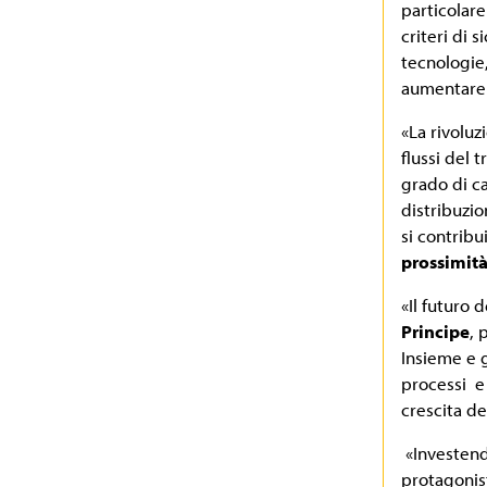
particolare
criteri di 
tecnologie,
aumentare i
«La rivolu
flussi del t
grado di ca
distribuzio
si contribui
prossimit
«Il futuro 
Principe
, 
Insieme e g
processi e
crescita d
«Investen
protagonist