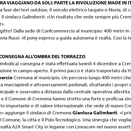
ORA VIAGGIANO DA SOLI: PARTE LA RIVOLUZIONE MADE IN 
a fase dei test outdoor, il veicolo elettrico targato e-Novia, di
Il sindaco Galimberti: «Un risultato che vede sempre più Cremo
e».
agitto? Dalla sede di Confcommercio al municipio: 400 metri in 
via Russi: «Il pony express a guida autonoma è realtà. Così la 
 CONSEGNA ALL’OMBRA DEL TORRAZZO
imbolica) consegna è stata effettuata lunedì 4 dicembre a Crem
zione in campo aperto. Il primo pacco è stato trasportato da 
ercio
Cremona al municipio. Un percorso lungo 400 metri che 
tra marciapiedi e attraversamenti pedonali, sfruttando i propri
icipale e osservato a distanza dalla centrale operativa allestita
 e il Comune di Cremona hanno stretto una forte e proficua sine
to importante e di valore internazionale che vede di nuovo Crem
e» aggiunge il sindaco di Cremona
Gianluca Galimberti
. «I p
 il Comune, la città e il Polo Tecnologico. Una sinergia che vog
 realtà A2A Smart City in legame con Lineacom nel nuovo assett