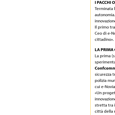
I PACCHI 
Terminata l
autonomia. 
innovazion
Il primo tr
Ceo di e-No
cittadino».
LA PRIMA
La prima (s
sperimenta
Confcomm
sicurezza 
polizia mun
cui e-Novia
«Un proget
innovazion
stretta tra
città della