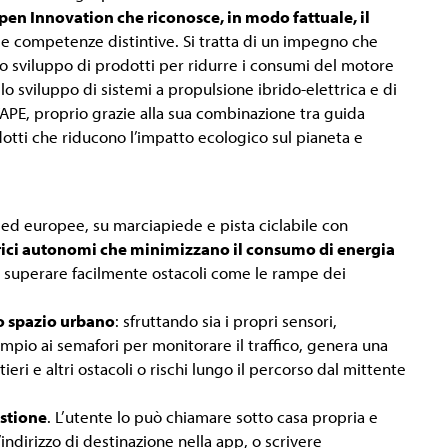
pen Innovation che riconosce, in modo fattuale, il
e competenze distintive. Si tratta di un impegno che
lo sviluppo di prodotti per ridurre i consumi del motore
lo sviluppo di sistemi a propulsione ibrido-elettrica e di
YAPE, proprio grazie alla sua combinazione tra guida
dotti che riducono l’impatto ecologico sul pianeta e
ne ed europee, su marciapiede e pista ciclabile con
trici autonomi che minimizzano il consumo di energia
e superare facilmente ostacoli come le rampe dei
o spazio urbano
: sfruttando sia i propri sensori,
esempio ai semafori per monitorare il traffico, genera una
eri e altri ostacoli o rischi lungo il percorso dal mittente
estione
. L’utente lo può chiamare sotto casa propria e
’indirizzo di destinazione nella app, o scrivere