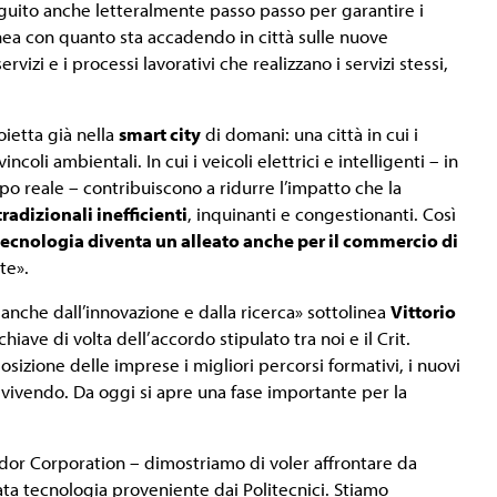
seguito anche letteralmente passo passo per garantire i
inea con quanto sta accadendo in città sulle nuove
vizi e i processi lavorativi che realizzano i servizi stessi,
oietta già nella
smart city
di domani: una città in cui i
incoli ambientali. In cui i veicoli elettrici e intelligenti – in
mpo reale – contribuiscono a ridurre l’impatto che la
tradizionali inefficienti
, inquinanti e congestionanti. Così
tecnologia diventa un alleato anche per il commercio di
te».
anche dall’innovazione e dalla ricerca» sottolinea
Vittorio
ve di volta dell’accordo stipulato tra noi e il Crit.
sizione delle imprese i migliori percorsi formativi, i nuovi
vivendo. Da oggi si apre una fase importante per la
ldor Corporation – dimostriamo di voler affrontare da
ata tecnologia proveniente dai Politecnici. Stiamo