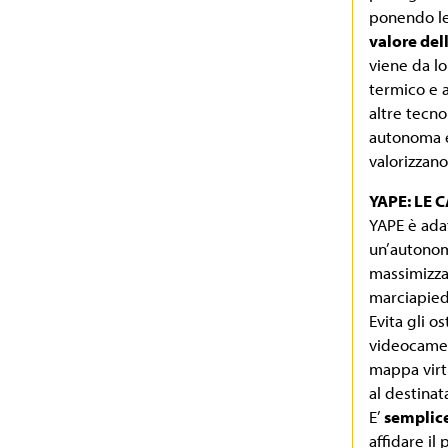
ponendo le
valore del
viene da lo
termico e a
altre tecno
autonoma e 
valorizzano
YAPE: LE 
YAPE è adat
un’autonom
massimizza
marciapiedi
Evita gli o
videocamere
mappa virtu
al destinat
E’
semplice
affidare il