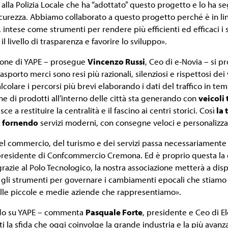
 alla Polizia Locale che ha “adottato” questo progetto e lo ha 
sicurezza. Abbiamo collaborato a questo progetto perché è in l
 intese come strumenti per rendere più efficienti ed efficaci i ser
l livello di trasparenza e favorire lo sviluppo».
zione di YAPE – prosegue
Vincenzo Russi
, Ceo di e-Novia – si pr
rasporto merci sono resi più razionali, silenziosi e rispettosi dei v
lcolare i percorsi più brevi elaborando i dati del traffico in te
ne di prodotti all’interno delle città sta generando con
veicoli 
sce a restituire la centralità e il fascino ai centri storici. Così
la 
à fornendo
servizi moderni, con consegne veloci e personalizza
del commercio, del turismo e dei servizi passa necessariamente 
presidente di Confcommercio Cremona. Ed è proprio questa la chia
razie al Polo Tecnologico, la nostra associazione metterà a dispo
 gli strumenti per governare i cambiamenti epocali che stiamo 
elle piccole e medie aziende che rappresentiamo».
do su YAPE – commenta
Pasquale Forte
, presidente e Ceo di E
i la sfida che oggi coinvolge la grande industria e la più avanz