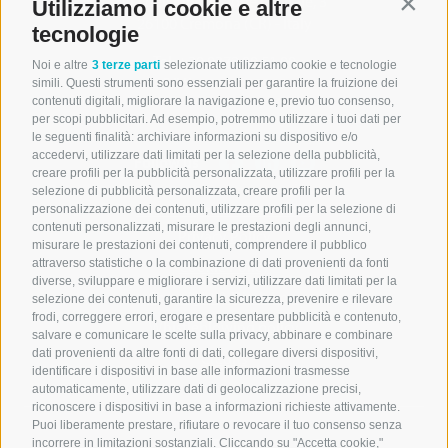
Via dell’Innovazione Digitale, 3
Utilizziamo i cookie e altre
Contin
26100 Cremona (CR) - Italy
tecnologie
Tel. +39 0372.80.51.00
Noi e altre
3 terze parti
selezionate utilizziamo cookie e tecnologie
P.IVA 04623280965
simili. Questi strumenti sono essenziali per garantire la fruizione dei
contenuti digitali, migliorare la navigazione e, previo tuo consenso,
per scopi pubblicitari. Ad esempio, potremmo utilizzare i tuoi dati per
le seguenti finalità: archiviare informazioni su dispositivo e/o
accedervi, utilizzare dati limitati per la selezione della pubblicità,
Follow us
creare profili per la pubblicità personalizzata, utilizzare profili per la
selezione di pubblicità personalizzata, creare profili per la
Gestione preferenze Cookie
personalizzazione dei contenuti, utilizzare profili per la selezione di
contenuti personalizzati, misurare le prestazioni degli annunci,
Privacy Policy
misurare le prestazioni dei contenuti, comprendere il pubblico
attraverso statistiche o la combinazione di dati provenienti da fonti
Cookie Policy
diverse, sviluppare e migliorare i servizi, utilizzare dati limitati per la
Copyright & Disclaimer
selezione dei contenuti, garantire la sicurezza, prevenire e rilevare
frodi, correggere errori, erogare e presentare pubblicità e contenuto,
Whistleblowing policy
salvare e comunicare le scelte sulla privacy, abbinare e combinare
dati provenienti da altre fonti di dati, collegare diversi dispositivi,
Credits
identificare i dispositivi in base alle informazioni trasmesse
automaticamente, utilizzare dati di geolocalizzazione precisi,
riconoscere i dispositivi in base a informazioni richieste attivamente.
Puoi liberamente prestare, rifiutare o revocare il tuo consenso senza
incorrere in limitazioni sostanziali. Cliccando su "Accetta cookie,"