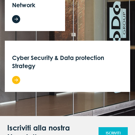
Archiviazione fisica
Codice Etico
Sponsorship
Newspaper
Network
Comunicati stampa
e-Fatture b2b
Video
Articoli
Contatti
Cyber Security & Data protection
Strategy
Iscriviti alla nostra
ISCRIVITI