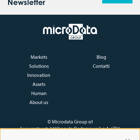
Newsletter
Markets
Blog
Solutions
Contatti
Innovation
Assets
Human
About us
© Microdata Group srl
Soc. contr. art. 2497 c.c. da Dedagroup S.p.A. (TN)