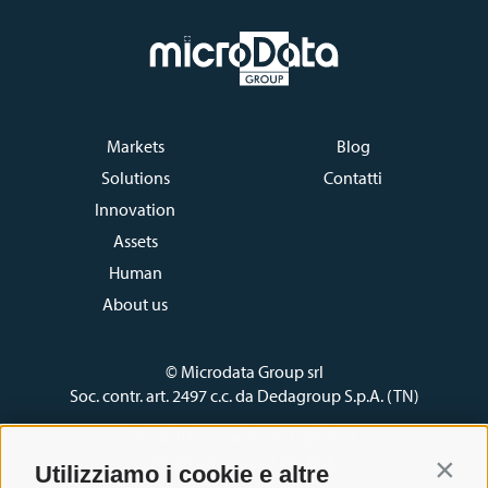
Archiviazione fisica
Codice Etico
Sponsorship
Newspaper
Comunicati stampa
e-Fatture b2b
Video
Articoli
Contatti
Markets
Blog
Solutions
Contatti
Innovation
Assets
Human
About us
© Microdata Group srl
Soc. contr. art. 2497 c.c. da Dedagroup S.p.A. (TN)
Via dell’Innovazione Digitale, 3
26100 Cremona (CR) - Italy
Utilizziamo i cookie e altre
Contin