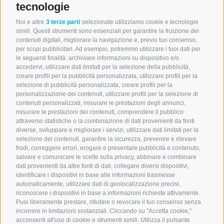
tecnologie
Tel. +39 0372.80.51.00
P.IVA 04623280965
Noi e altre
3 terze parti
selezionate utilizziamo cookie e tecnologie
simili. Questi strumenti sono essenziali per garantire la fruizione dei
contenuti digitali, migliorare la navigazione e, previo tuo consenso,
per scopi pubblicitari. Ad esempio, potremmo utilizzare i tuoi dati per
Follow us
le seguenti finalità: archiviare informazioni su dispositivo e/o
accedervi, utilizzare dati limitati per la selezione della pubblicità,
creare profili per la pubblicità personalizzata, utilizzare profili per la
Gestione preferenze Cookie
selezione di pubblicità personalizzata, creare profili per la
Privacy Policy
personalizzazione dei contenuti, utilizzare profili per la selezione di
contenuti personalizzati, misurare le prestazioni degli annunci,
Cookie Policy
misurare le prestazioni dei contenuti, comprendere il pubblico
attraverso statistiche o la combinazione di dati provenienti da fonti
Copyright & Disclaimer
diverse, sviluppare e migliorare i servizi, utilizzare dati limitati per la
Whistleblowing policy
selezione dei contenuti, garantire la sicurezza, prevenire e rilevare
frodi, correggere errori, erogare e presentare pubblicità e contenuto,
Credits
salvare e comunicare le scelte sulla privacy, abbinare e combinare
dati provenienti da altre fonti di dati, collegare diversi dispositivi,
identificare i dispositivi in base alle informazioni trasmesse
automaticamente, utilizzare dati di geolocalizzazione precisi,
riconoscere i dispositivi in base a informazioni richieste attivamente.
Microdata Group
Puoi liberamente prestare, rifiutare o revocare il tuo consenso senza
è una società di
incorrere in limitazioni sostanziali. Cliccando su "Accetta cookie,"
acconsenti all'uso di cookie e strumenti simili. Utilizza il pulsante