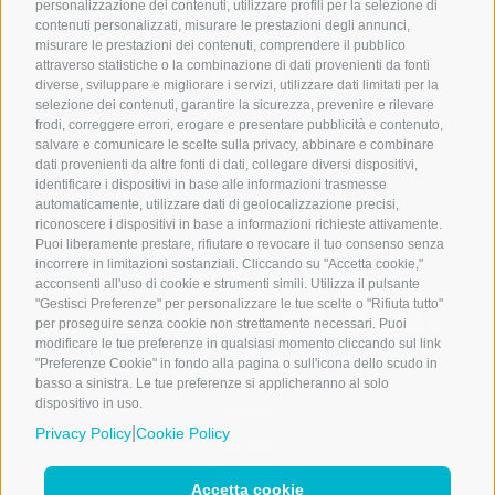
Gestione preferenze Cookie
personalizzazione dei contenuti, utilizzare profili per la selezione di
contenuti personalizzati, misurare le prestazioni degli annunci,
Privacy Policy
misurare le prestazioni dei contenuti, comprendere il pubblico
attraverso statistiche o la combinazione di dati provenienti da fonti
Cookie Policy
diverse, sviluppare e migliorare i servizi, utilizzare dati limitati per la
Copyright & Disclaimer
selezione dei contenuti, garantire la sicurezza, prevenire e rilevare
frodi, correggere errori, erogare e presentare pubblicità e contenuto,
Whistleblowing policy
salvare e comunicare le scelte sulla privacy, abbinare e combinare
dati provenienti da altre fonti di dati, collegare diversi dispositivi,
Credits
identificare i dispositivi in base alle informazioni trasmesse
automaticamente, utilizzare dati di geolocalizzazione precisi,
riconoscere i dispositivi in base a informazioni richieste attivamente.
Puoi liberamente prestare, rifiutare o revocare il tuo consenso senza
incorrere in limitazioni sostanziali. Cliccando su "Accetta cookie,"
acconsenti all'uso di cookie e strumenti simili. Utilizza il pulsante
Microdata Group
"Gestisci Preferenze" per personalizzare le tue scelte o "Rifiuta tutto"
è una società di
per proseguire senza cookie non strettamente necessari. Puoi
modificare le tue preferenze in qualsiasi momento cliccando sul link
"Preferenze Cookie" in fondo alla pagina o sull'icona dello scudo in
Markets & Solutions
basso a sinistra. Le tue preferenze si applicheranno al solo
dispositivo in uso.
Group
|
Privacy Policy
Cookie Policy
Careers
Insights
Accetta cookie