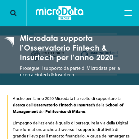
Markets
Solutions
Insurance
Microdata supporta
Innovation
Banking & Finance
Business Process Outsourcing
l’Osservatorio Fintech &
Insurtech per l’anno 2020
Assets
Consumer loan
Back office dedicato
Younique by Microdata
®
Prosegue il supporto da parte di Microdata per la
ricerca Fintech & Insurtech
Human
Energy & Utilities
Contact Center & Customer Care
YOUlink by Microdata
Mission
®
About us
GDO & Retail
Front-end & Back office
Next Generation by Microdata
Certificazioni e riconoscimenti
Digital Academy
Anche per l’anno 2020 Microdata ha scelto di supportare la
ricerca
dell’
Osservatorio Fintech & Insurtech
della
School of
Lavora con noi
Industry & Pharma
Archiviazione digitale in Private Cloud
Microdata Network
Welfare Program
News
Management
del
Politecnico di Milano
.
L’impegno dell’azienda è quello di perseguire la via della Digital
Blog
Conservazione digitale
Cyber Security & Data protection Strategy
HR Stories
Events
Transformation, anche attraverso il supporto di attività di
grande rilievo per il mercato finanziario. A causa dell’emergenza,