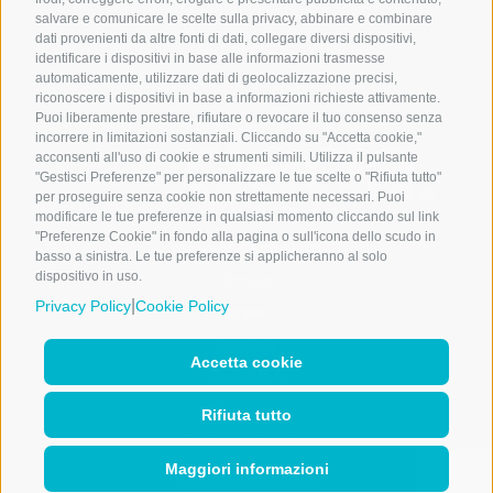
Whistleblowing policy
salvare e comunicare le scelte sulla privacy, abbinare e combinare
dati provenienti da altre fonti di dati, collegare diversi dispositivi,
Credits
identificare i dispositivi in base alle informazioni trasmesse
automaticamente, utilizzare dati di geolocalizzazione precisi,
riconoscere i dispositivi in base a informazioni richieste attivamente.
Puoi liberamente prestare, rifiutare o revocare il tuo consenso senza
incorrere in limitazioni sostanziali. Cliccando su "Accetta cookie,"
Microdata Group
acconsenti all'uso di cookie e strumenti simili. Utilizza il pulsante
è una società di
"Gestisci Preferenze" per personalizzare le tue scelte o "Rifiuta tutto"
per proseguire senza cookie non strettamente necessari. Puoi
modificare le tue preferenze in qualsiasi momento cliccando sul link
"Preferenze Cookie" in fondo alla pagina o sull'icona dello scudo in
Markets & Solutions
basso a sinistra. Le tue preferenze si applicheranno al solo
dispositivo in uso.
Group
|
Privacy Policy
Cookie Policy
Careers
Insights
Accetta cookie
Deda USA
Rifiuta tutto
Social media policy
Maggiori informazioni
Whistleblowing policy