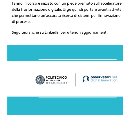
Archiviazione fisica
Codice Etico
Sponsorship
Newspaper
l’anno in corso è iniziato con un piede premuto sull’acceleratore
della trasformazione digitale. Urge quindi portare avanti attività
che permettano un’accurata ricerca di sistemi per l’innovazione
Comunicati stampa
e-Fatture b2b
Video
di processo.
Articoli
Seguiteci anche su LinkedIn per ulteriori aggiornamenti.
Contatti