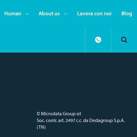
Human
About us
Lavora con noi
Blog
© Microdata Group srl
Soc. contr. art. 2497 c.c. da Dedagroup S.p.A.
(TN)