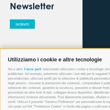
Newsletter
ISCRIVITI
Gestione 
Utilizziamo i cookie e altre tecnologie
Noi e altre
3 terze parti
selezionate utilizziamo cookie e tecnologie simil
pubblicitari. Ad esempio, potremmo utilizzare i tuoi dati per le seguenti fin
personalizzata, utilizzare profili per la selezione di pubblicità personaliz
degli annunci, misurare le prestazioni dei contenuti, comprendere il pubbli
Microdata 
selezione dei contenuti, garantire la sicurezza, prevenire e rilevare frod
è una societ
provenienti da altre fonti di dati, collegare diversi dispositivi, identific
informazioni richieste attivamente. Puoi liberamente prestare, rifiutare 
simili. Utilizza il pulsante "Gestisci Preferenze" per personalizzare le 
cliccando sul link "Preferenze Cookie" in fondo alla pagina o sull'icona d