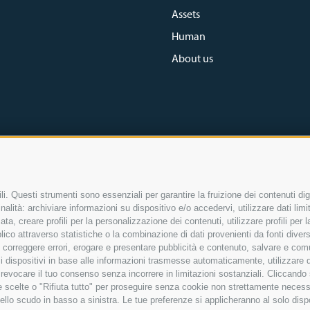
Assets
Human
About us
preferenze Cookie
Privacy Policy
Cookie Policy
i. Questi strumenti sono essenziali per garantire la fruizione dei contenuti dig
alità: archiviare informazioni su dispositivo e/o accedervi, utilizzare dati limita
zata, creare profili per la personalizzazione dei contenuti, utilizzare profili per
M
co attraverso statistiche o la combinazione di dati provenienti da fonti diverse, 
Group
i, correggere errori, erogare e presentare pubblicità e contenuto, salvare e co
à di
are i dispositivi in base alle informazioni trasmesse automaticamente, utilizzare 
o revocare il tuo consenso senza incorrere in limitazioni sostanziali. Cliccando
tue scelte o "Rifiuta tutto" per proseguire senza cookie non strettamente neces
ello scudo in basso a sinistra. Le tue preferenze si applicheranno al solo disp