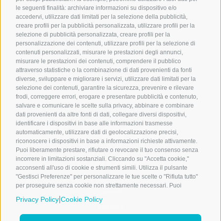
Gestione preferenze Cookie
le seguenti finalità: archiviare informazioni su dispositivo e/o
accedervi, utilizzare dati limitati per la selezione della pubblicità,
Privacy Policy
creare profili per la pubblicità personalizzata, utilizzare profili per la
selezione di pubblicità personalizzata, creare profili per la
Cookie Policy
personalizzazione dei contenuti, utilizzare profili per la selezione di
Copyright & Disclaimer
contenuti personalizzati, misurare le prestazioni degli annunci,
misurare le prestazioni dei contenuti, comprendere il pubblico
Whistleblowing policy
attraverso statistiche o la combinazione di dati provenienti da fonti
diverse, sviluppare e migliorare i servizi, utilizzare dati limitati per la
Credits
selezione dei contenuti, garantire la sicurezza, prevenire e rilevare
frodi, correggere errori, erogare e presentare pubblicità e contenuto,
salvare e comunicare le scelte sulla privacy, abbinare e combinare
dati provenienti da altre fonti di dati, collegare diversi dispositivi,
identificare i dispositivi in base alle informazioni trasmesse
Microdata Group
automaticamente, utilizzare dati di geolocalizzazione precisi,
è una società di
riconoscere i dispositivi in base a informazioni richieste attivamente.
Puoi liberamente prestare, rifiutare o revocare il tuo consenso senza
incorrere in limitazioni sostanziali. Cliccando su "Accetta cookie,"
Markets & Solutions
acconsenti all'uso di cookie e strumenti simili. Utilizza il pulsante
Group
"Gestisci Preferenze" per personalizzare le tue scelte o "Rifiuta tutto"
per proseguire senza cookie non strettamente necessari. Puoi
Careers
modificare le tue preferenze in qualsiasi momento cliccando sul link
|
Privacy Policy
Cookie Policy
"Preferenze Cookie" in fondo alla pagina o sull'icona dello scudo in
Insights
basso a sinistra. Le tue preferenze si applicheranno al solo
Deda USA
dispositivo in uso.