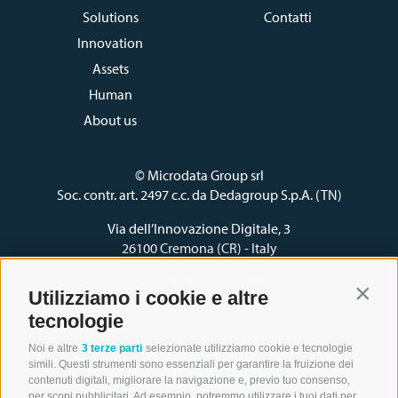
Archiviazione fisica
Codice Etico
Sponsorship
Newspaper
Solutions
Contatti
Innovation
Comunicati stampa
e-Fatture b2b
Video
Assets
Articoli
Human
Contatti
About us
© Microdata Group srl
Soc. contr. art. 2497 c.c. da Dedagroup S.p.A. (TN)
Via dell’Innovazione Digitale, 3
26100 Cremona (CR) - Italy
Tel. +39 0372.80.51.00
Utilizziamo i cookie e altre
Contin
P.IVA 04623280965
tecnologie
Noi e altre
3 terze parti
selezionate utilizziamo cookie e tecnologie
simili. Questi strumenti sono essenziali per garantire la fruizione dei
Follow us
contenuti digitali, migliorare la navigazione e, previo tuo consenso,
per scopi pubblicitari. Ad esempio, potremmo utilizzare i tuoi dati per