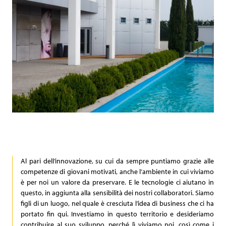
Archiviazione fisica
Codice Etico
Sponsorship
Newspaper
Comunicati stampa
e-Fatture b2b
Video
Articoli
Contatti
Al pari dell’innovazione, su cui da sempre puntiamo grazie alle
competenze di giovani motivati, anche l’ambiente in cui viviamo
è per noi un valore da preservare. E le tecnologie ci aiutano in
questo, in aggiunta alla sensibilità dei nostri collaboratori. Siamo
figli di un luogo, nel quale è cresciuta l’idea di business che ci ha
portato fin qui. Investiamo in questo territorio e desideriamo
contribuire al suo sviluppo, perché lì viviamo noi, così come i