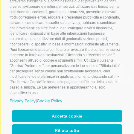
attraverso statistiche o la combinazione di dati provenienti da fonti
Cookie Policy
diverse, sviluppare e migliorare i servizi, utilizzare dati limitati per la
Copyright & Disclaimer
selezione dei contenuti, garantire la sicurezza, prevenire e rilevare
frodi, correggere errori, erogare e presentare pubblicità e contenuto,
Whistleblowing policy
salvare e comunicare le scelte sulla privacy, abbinare e combinare
dati provenienti da altre fonti di dati, collegare diversi dispositivi,
Credits
identificare i dispositivi in base alle informazioni trasmesse
automaticamente, utilizzare dati di geolocalizzazione precisi,
riconoscere i dispositivi in base a informazioni richieste attivamente.
Puoi liberamente prestare, rifiutare o revocare il tuo consenso senza
incorrere in limitazioni sostanziali. Cliccando su "Accetta cookie,"
Microdata
acconsenti all'uso di cookie e strumenti simili. Utilizza il pulsante
Group
"Gestisci Preferenze" per personalizzare le tue scelte o "Rifiuta tutto"
è una
per proseguire senza cookie non strettamente necessari. Puoi
società di
modificare le tue preferenze in qualsiasi momento cliccando sul link
"Preferenze Cookie" in fondo alla pagina o sull'icona dello scudo in
basso a sinistra. Le tue preferenze si applicheranno al solo
dispositivo in uso.
Markets & Solutions
|
Privacy Policy
Cookie Policy
Group
Careers
Accetta cookie
Insights
Rifiuta tutto
Deda USA