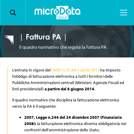
Markets
Solutions
Insurance
| Fattura PA |
Innovation
Banking & Finance
Business Process Outsourcing
Il quadro normativo che regola la Fattura PA
Assets
Consumer loan
Back office dedicato
Younique by Microdata
®
L’entrata in vigore del
DMEF n.55 del 3 aprile 2013
ha imposto
Human
Energy & Utilities
Contact Center & Customer Care
YOUlink by Microdata
Mission
®
l’obbligo di fatturazione elettronica a tutti i fornitori delle
Pubbliche Amministrazioni centrali (Ministeri, Agenzie Fiscali ed
About us
GDO & Retail
Front-end & Back office
Next Generation by Microdata
Certificazioni e riconoscimenti
Digital Academy
Enti previdenziali)
a partire dal 6 giugno 2014
.
Il quadro normativo che disciplina la fatturazione elettronica
Lavora con noi
Industry & Pharma
Archiviazione digitale in Private Cloud
Microdata Network
Welfare Program
News
verso la P.A è il seguente:
2007, Legge n.244 del 24 dicembre 2007 (Finanziaria
Blog
Conservazione digitale
Cyber Security & Data protection Strategy
HR Stories
Events
2008):
la fatturazione elettronica diventa obbligatoria nei
confronti dell’amministrazione dello Stato;