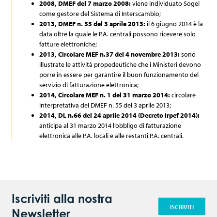
2008, DMEF del 7 marzo 2008:
viene individuato Sogei
Archiviazione fisica
Codice Etico
Sponsorship
Newspaper
come gestore del Sistema di Interscambio;
2013, DMEF n. 55 del 3 aprile 2013:
il 6 giugno 2014 è la
Comunicati stampa
e-Fatture b2b
Video
data oltre la quale le P.A. centrali possono ricevere solo
fatture elettroniche;
Articoli
2013, Circolare MEF n.37 del 4 novembre 2013:
sono
Contatti
illustrate le attività propedeutiche che i Ministeri devono
porre in essere per garantire il buon funzionamento del
servizio di fatturazione elettronica;
2014, Circolare MEF n. 1 del 31 marzo 2014:
circolare
interpretativa del DMEF n. 55 del 3 aprile 2013;
2014, DL n.66 del 24 aprile 2014 (Decreto Irpef 2014):
anticipa al 31 marzo 2014 l’obbligo di fatturazione
elettronica alle P.A. locali e alle restanti P.A. centrali.
Iscriviti alla nostra
ISCRIVITI
Newsletter