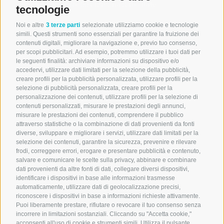
26100 Cremona (CR) - Italy
tecnologie
Tel. +39 0372.80.51.00
Noi e altre
3 terze parti
selezionate utilizziamo cookie e tecnologie
P.IVA 04623280965
simili. Questi strumenti sono essenziali per garantire la fruizione dei
contenuti digitali, migliorare la navigazione e, previo tuo consenso,
per scopi pubblicitari. Ad esempio, potremmo utilizzare i tuoi dati per
le seguenti finalità: archiviare informazioni su dispositivo e/o
accedervi, utilizzare dati limitati per la selezione della pubblicità,
Follow us
creare profili per la pubblicità personalizzata, utilizzare profili per la
selezione di pubblicità personalizzata, creare profili per la
Gestione preferenze Cookie
personalizzazione dei contenuti, utilizzare profili per la selezione di
contenuti personalizzati, misurare le prestazioni degli annunci,
Privacy Policy
misurare le prestazioni dei contenuti, comprendere il pubblico
attraverso statistiche o la combinazione di dati provenienti da fonti
Cookie Policy
diverse, sviluppare e migliorare i servizi, utilizzare dati limitati per la
Copyright & Disclaimer
selezione dei contenuti, garantire la sicurezza, prevenire e rilevare
frodi, correggere errori, erogare e presentare pubblicità e contenuto,
Whistleblowing policy
salvare e comunicare le scelte sulla privacy, abbinare e combinare
dati provenienti da altre fonti di dati, collegare diversi dispositivi,
Credits
identificare i dispositivi in base alle informazioni trasmesse
automaticamente, utilizzare dati di geolocalizzazione precisi,
riconoscere i dispositivi in base a informazioni richieste attivamente.
Puoi liberamente prestare, rifiutare o revocare il tuo consenso senza
incorrere in limitazioni sostanziali. Cliccando su "Accetta cookie,"
Microdata Group
acconsenti all'uso di cookie e strumenti simili. Utilizza il pulsante