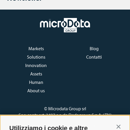
Markets
Blog
Solutions
Contatti
Innovation
Assets
Human
About us
© Microdata Group srl
Soc. contr. art. 2497 c.c. da Dedagroup S.p.A. (TN)
Via dell’Innovazione Digitale, 3
Utilizziamo i cookie e altre
Contin