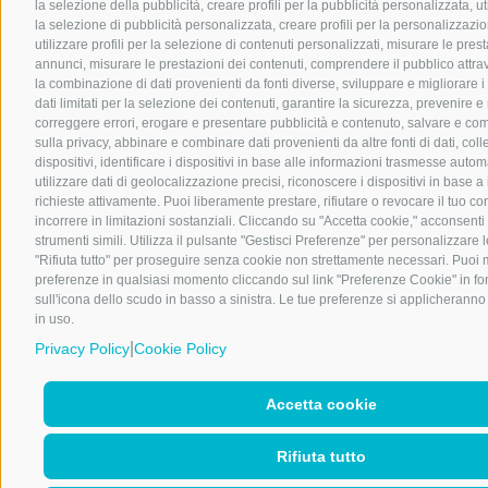
la selezione della pubblicità, creare profili per la pubblicità personalizzata, uti
la selezione di pubblicità personalizzata, creare profili per la personalizzazi
utilizzare profili per la selezione di contenuti personalizzati, misurare le pres
annunci, misurare le prestazioni dei contenuti, comprendere il pubblico attrav
la combinazione di dati provenienti da fonti diverse, sviluppare e migliorare i s
dati limitati per la selezione dei contenuti, garantire la sicurezza, prevenire e r
correggere errori, erogare e presentare pubblicità e contenuto, salvare e com
sulla privacy, abbinare e combinare dati provenienti da altre fonti di dati, coll
dispositivi, identificare i dispositivi in base alle informazioni trasmesse auto
utilizzare dati di geolocalizzazione precisi, riconoscere i dispositivi in base a
richieste attivamente. Puoi liberamente prestare, rifiutare o revocare il tuo 
incorrere in limitazioni sostanziali. Cliccando su "Accetta cookie," acconsenti 
strumenti simili. Utilizza il pulsante "Gestisci Preferenze" per personalizzare l
"Rifiuta tutto" per proseguire senza cookie non strettamente necessari. Puoi m
preferenze in qualsiasi momento cliccando sul link "Preferenze Cookie" in fo
sull'icona dello scudo in basso a sinistra. Le tue preferenze si applicheranno 
in uso.
|
Privacy Policy
Cookie Policy
Accetta cookie
Rifiuta tutto