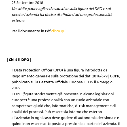
Archiviazione fisica
Codice Etico
Sponsorship
Newspaper
25 Settembre 2018
Un white paper agile ed esaustivo sulla figura del DPO e sul
perché l’azienda ha deciso di affidarsi ad una professionalità
Comunicati stampa
e-Fatture b2b
Video
esterna.
Articoli
Per il documento in Pdf
clicca qui
.
Contatti
| Chi è il DPO |
Il Data Protection Officer (DPO) è una figura introdotta dal
Regolamento generale sulla protezione dei dati 2016/679 | GDPR,
pubblicato sulla Gazzetta Ufficiale Europea L. 119 il 4 maggio
2016.
Il DPO (figura storicamente già presente in alcune legislazioni
europee) è una professionalità con un ruolo aziendale con
competenze giuridiche, informatiche, di risk management e di
analisi dei processi. Può essere sia interno che esterno
all’azienda: in ogni caso deve godere di autonomia decisionale e
quindi non essere sottoposto a pressioni da parte dell’azienda. Il