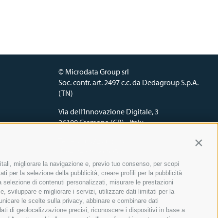
© Microdata Group srl
Soc. contr. art. 2497 c.c. da Dedagroup S.p.A.
(TN)
Via dell’Innovazione Digitale, 3
26100 Cremona (CR) - Italy
Tel. +39 0372.80.51.00
Contin
P.IVA 04623280965
itali, migliorare la navigazione e, previo tuo consenso, per scopi
ti per la selezione della pubblicità, creare profili per la pubblicità
 la selezione di contenuti personalizzati, misurare le prestazioni
sviluppare e migliorare i servizi, utilizzare dati limitati per la
municare le scelte sulla privacy, abbinare e combinare dati
Copyright & Disclaimer
Whistleblowing policy
Credits
dati di geolocalizzazione precisi, riconoscere i dispositivi in base a