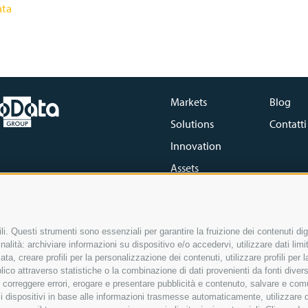
ata
Markets
Blog
Solutions
Contatti
Innovation
Assets
Human
About us
i. Questi strumenti sono essenziali per garantire la fruizione dei contenuti dig
alità: archiviare informazioni su dispositivo e/o accedervi, utilizzare dati limita
zata, creare profili per la personalizzazione dei contenuti, utilizzare profili per
co attraverso statistiche o la combinazione di dati provenienti da fonti diverse, 
i, correggere errori, erogare e presentare pubblicità e contenuto, salvare e co
preferenze Cookie
Privacy Policy
Cookie Policy
are i dispositivi in base alle informazioni trasmesse automaticamente, utilizzare 