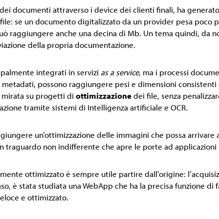
o dei documenti attraverso i device dei clienti finali, ha gener
 file: se un documento digitalizzato da un provider pesa poco pi
ò raggiungere anche una decina di Mb. Un tema quindi, da non
iviazione della propria documentazione.
cipalmente integrati in servizi
as a service
, ma i processi docume
 metadati, possono raggiungere pesi e dimensioni consistenti 
a mirata su progetti di
ottimizzazione
dei file, senza penalizzar
azione tramite sistemi di Intelligenza artificiale e OCR.
ggiungere un’ottimizzazione delle immagini che possa arrivare 
 un traguardo non indifferente che apre le porte ad applicazioni
nte ottimizzato è sempre utile partire dall’origine: l’acquisiz
o, è stata studiata una WebApp che ha la precisa funzione di fac
eloce e ottimizzato.