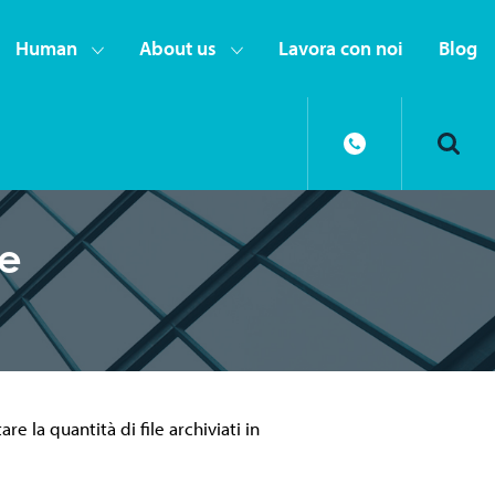
Human
About us
Lavora con noi
Blog
ne
e la quantità di file archiviati in